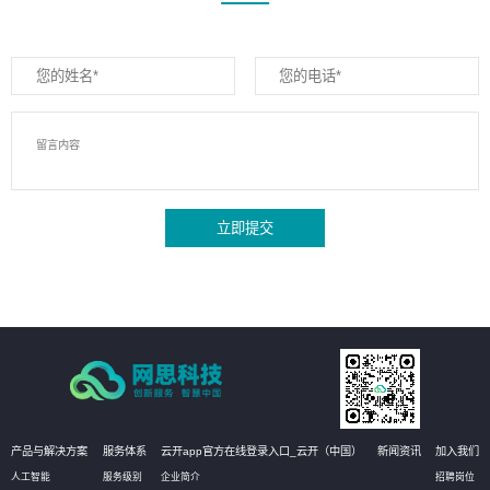
立即提交
产品与解决方案
服务体系
云开app官方在线登录入口_云开（中国）
新闻资讯
加入我们
人工智能
服务级别
企业简介
招聘岗位