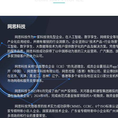
网思科技
网思科技作为一家科技领先型企业，在人工智能、数字孪生、网络安全等
产业化应用经验，并拥有敏锐的行业洞察力。企业坚持以“技术产品+行业场景
工智能、数字孪生、大数据等技术为用户提供数字化的产品及解决方案。凭借
的服务品质，网思科技成功获得了以中国移动为首的三大运营商、广汽集团、
多家顶级客户的大力认可。
网思科技采用“全国整合企业（CIE）”的先进理念，成员企业囊括云开ap
开（中国） 、网思数字科技有限公司、网思控股（香港）有限公司、星云博创
在北京、天津、黑龙江、吉林、辽宁、香港等多个省份及地区设立15家分支机
市场网络和服务支撑体系。
网思科技于2023年8月完成了由广州产投领投、天河基金和建智集团跟投
潜在独角兽企业”；2024年9月，完成由范式基金独家领投的A+轮融资，融资
网思科技凭借雄厚的技术实力成功获得CMMI5、CCRC、6个ISO标准
家专精特新小巨人企业、国家高新技术企业、广东省专精特新中小企业和广州
多项政府和行业的重要荣誉。