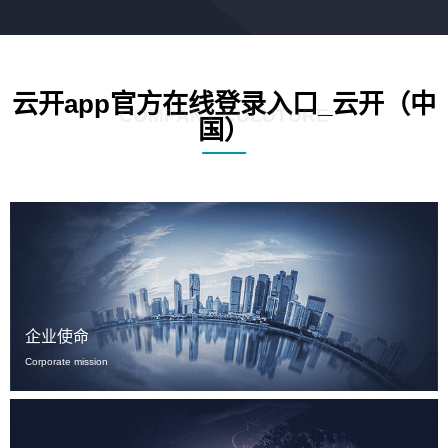
云开app官方在线登录入口_云开（中
COMPANY CULUTURE
国）
企业使命
Corporate mission